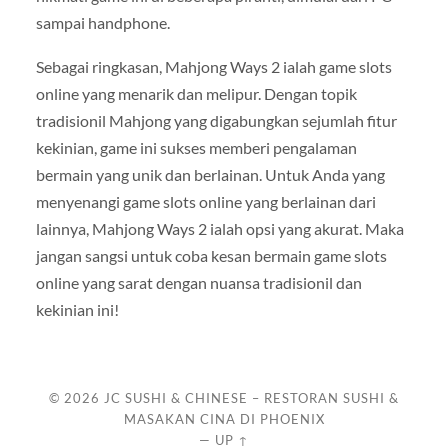
sampai handphone.
Sebagai ringkasan, Mahjong Ways 2 ialah game slots
online yang menarik dan melipur. Dengan topik
tradisionil Mahjong yang digabungkan sejumlah fitur
kekinian, game ini sukses memberi pengalaman
bermain yang unik dan berlainan. Untuk Anda yang
menyenangi game slots online yang berlainan dari
lainnya, Mahjong Ways 2 ialah opsi yang akurat. Maka
jangan sangsi untuk coba kesan bermain game slots
online yang sarat dengan nuansa tradisionil dan
kekinian ini!
© 2026
JC SUSHI & CHINESE – RESTORAN SUSHI &
MASAKAN CINA DI PHOENIX
—
UP ↑