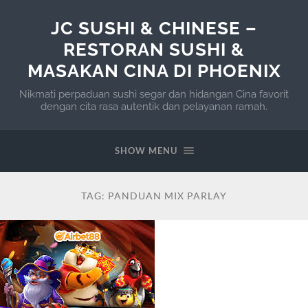
JC SUSHI & CHINESE –
RESTORAN SUSHI &
MASAKAN CINA DI PHOENIX
Nikmati perpaduan sushi segar dan hidangan Cina favorit
dengan cita rasa autentik dan pelayanan ramah.
SHOW MENU
TAG:
PANDUAN MIX PARLAY