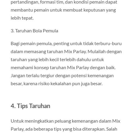
pertandingan, formasi tim, dan kondisi pemain dapat
membantu pemain untuk membuat keputusan yang
lebih tepat.
3. Taruhan Bola Pemula
Bagi pemain pemula, penting untuk tidak terburu-buru
dalam memasang taruhan Mix Parlay. Mulailah dengan
taruhan yang lebih kecil terlebih dahulu untuk
memahami konsep taruhan Mix Parlay dengan baik.
Jangan terlalu tergiur dengan potensi kemenangan
besar, karena risiko kekalahan pun juga besar.
4. Tips Taruhan
Untuk meningkatkan peluang kemenangan dalam Mix
Parlay, ada beberapa tips yang bisa diterapkan. Salah